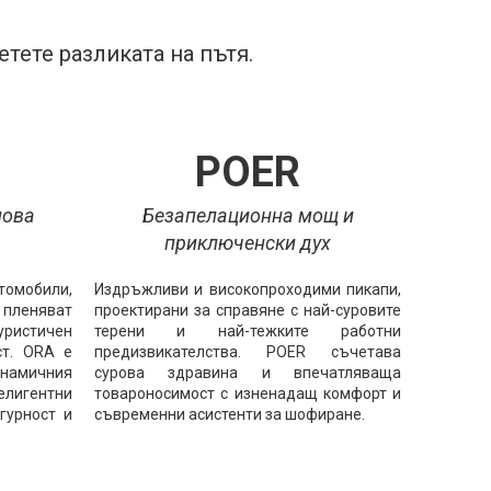
тете разликата на пътя.
POER
нова
Безапелационна мощ и
приключенски дух
омобили,
Издръжливи и високопроходими пикапи,
о пленяват
проектирани за справяне с най-суровите
ристичен
терени и най-тежките работни
ст. ORA е
предизвикателства. POER съчетава
намичния
сурова здравина и впечатляваща
елигентни
товароносимост с изненадащ комфорт и
гурност и
съвременни асистенти за шофиране.