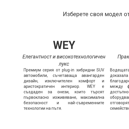
Изберете своя модел от
WEY
Елегантност и високотехнологичен
Прак
лукс
Премиум серия от plug-in хибридни SUV
Водещата
автомобили, съчетаваща авангарден
доказал
дизайн, изключителен комфорт и
благодар
аристократичен интериор. WEY е
между ф
създаден за онези, които търсят
достъпно
първокласно изживяване, максимална
оборудв
безопасност и най-съвременните
отгово
технологии на пътя.
семейство