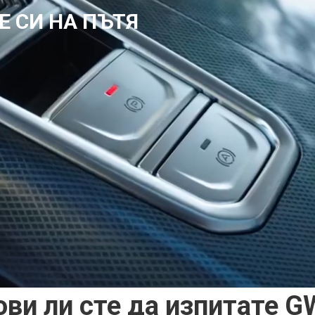
Е СИ НА ПЪТЯ
ови ли сте да изпитате 