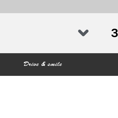
ВАШИЯТ АВТОМОБИЛ Е В ДОБРИ РЪЦЕ
Над 30 години опит в продажбата и обслужването на
автомобили
Отличен с приза "Автомобилен сервиз на годината" за 2011
Сертифицирани по ISO 9001:2015
Общи условия