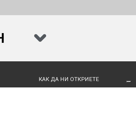
Н
КАК ДА НИ ОТКРИЕТЕ
1592 София
ж.к. Дружба 1
бул. Проф.Цветан Лазаров 48
GPS координати
N42°39.892'
E23°23.283'