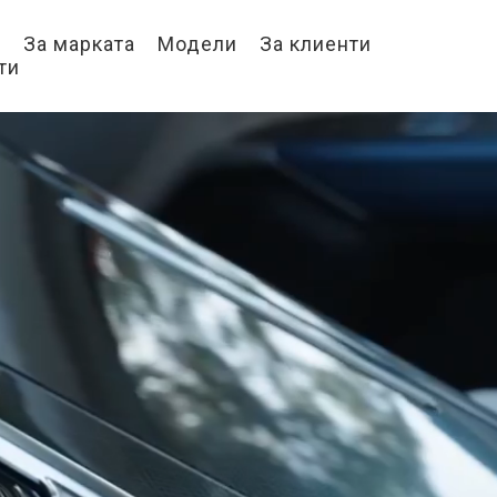
о
За марката
Модели
За клиенти
ти