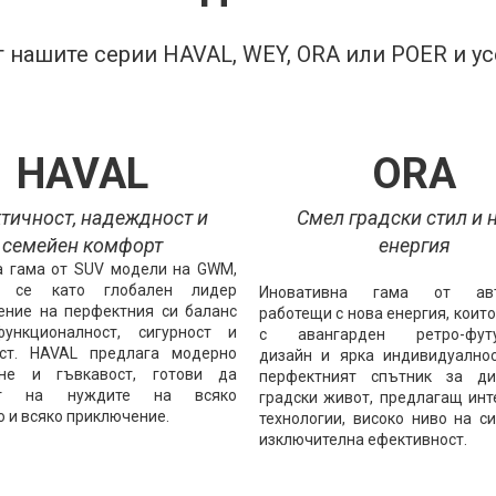
 нашите серии HAVAL, WEY, ORA или POER и усе
HAVAL
ORA
тичност, надеждност и
Смел градски стил и 
семейен комфорт
енергия
 гама от SUV модели на GWM,
а се като глобален лидер
Иновативна гама от авт
ение на перфектния си баланс
работещи с нова енергия, коит
ункционалност, сигурност и
с авангарден ретро-футу
ст. HAVAL предлага модерно
дизайн и ярка индивидуално
ане и гъвкавост, готови да
перфектният спътник за ди
рят на нуждите на всяко
градски живот, предлагащ инт
 и всяко приключение.
технологии, високо ниво на си
изключителна ефективност.